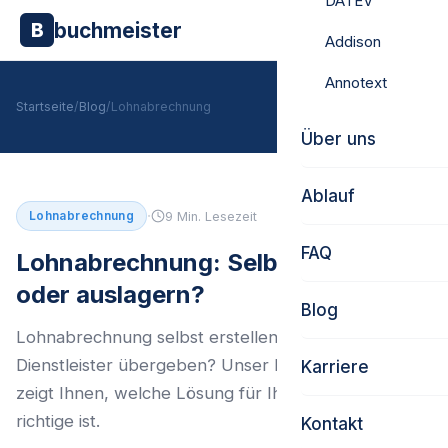
DATEV
buchmeister
B
Addison
Annotext
Startseite
/
Blog
/
Lohnabrechnung
Über uns
Ablauf
·
Lohnabrechnung
9 Min. Lesezeit
FAQ
Lohnabrechnung: Selber machen
oder auslagern?
Blog
Lohnabrechnung selbst erstellen oder an einen
Dienstleister übergeben? Unser Entscheidungsguide
Karriere
zeigt Ihnen, welche Lösung für Ihr Unternehmen die
richtige ist.
Kontakt