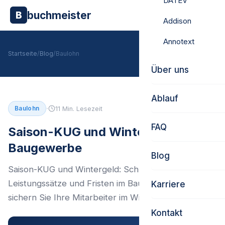
DATEV
buchmeister
B
Addison
Annotext
Startseite
/
Blog
/
Baulohn
Über uns
Ablauf
·
Baulohn
11 Min. Lesezeit
FAQ
Saison-KUG und Wintergeld im
Baugewerbe
Blog
Saison-KUG und Wintergeld: Schlechtwetterzeit,
Leistungssätze und Fristen im Baugewerbe. So
Karriere
sichern Sie Ihre Mitarbeiter im Winter ab.
Kontakt