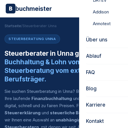
DATEV
buchmeister
B
Addison
Annotext
Startseite
/
Steuerberater Unna
Über uns
STEUERBERATUNG UNNA
Steuerberater in Unna gesucht?
Ablauf
Buchhaltung & Lohn von uns.
Steuerberatung vom externen
FAQ
Berufsträger.
Blog
Sie suchen Steuerberatung in Unna? Buchmeister übernimmt
Ihre laufende
Finanzbuchhaltung
und
Lohnabrechnung
–
Karriere
digital, schnell und zu fairen Preisen. Für
Jahresabschluss
,
Steuererklärung
und
steuerliche Beratung
empfehlen
wir Ihnen eine Auswahl an
unabhängigen externen
Kontakt
Steuerberatern
, mit denen wir seit Jahren eingespielt