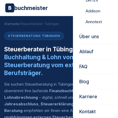
DATEV
buchmeister
B
Addison
Annotext
Startseite
/
Steuerberater Tübingen
Über uns
STEUERBERATUNG TÜBINGEN
Steuerberater in Tübingen gesucht?
Ablauf
Buchhaltung & Lohn von uns.
Steuerberatung vom externen
FAQ
Berufsträger.
Blog
Sie suchen Steuerberatung in Tübingen? Buchmeister
übernimmt Ihre laufende
Finanzbuchhaltung
und
Karriere
Lohnabrechnung
– digital, schnell und zu fairen Preisen. Für
Jahresabschluss
,
Steuererklärung
und
steuerliche
Beratung
empfehlen wir Ihnen eine Auswahl an
Kontakt
unabhängigen externen Steuerberatern
, mit denen wir