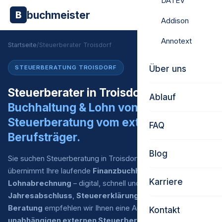
DATEV
buchmeister
B
Addison
Annotext
Startseite
/
Steuerberater Troisdorf
Über uns
STEUERBERATUNG TROISDORF
Steuerberater in Troisdorf gesucht?
Ablauf
Buchhaltung & Lohn von uns.
Steuerberatung vom externen
FAQ
Berufsträger.
Blog
Sie suchen Steuerberatung in Troisdorf? Buchmeister
übernimmt Ihre laufende
Finanzbuchhaltung
und
Karriere
Lohnabrechnung
– digital, schnell und zu fairen Preisen. Für
Jahresabschluss
,
Steuererklärung
und
steuerliche
Beratung
empfehlen wir Ihnen eine Auswahl an
Kontakt
unabhängigen externen Steuerberatern
, mit denen wir