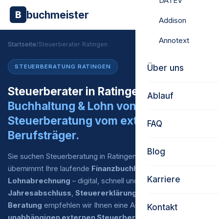
DATEV
buchmeister
B
Addison
Annotext
Startseite
/
Steuerberater Ratingen
Über uns
STEUERBERATUNG RATINGEN
Steuerberater in Ratingen gesucht?
Ablauf
Buchhaltung & Lohn von uns.
Steuerberatung vom externen
FAQ
Berufsträger.
Blog
Sie suchen Steuerberatung in Ratingen? Buchmeister
übernimmt Ihre laufende
Finanzbuchhaltung
und
Karriere
Lohnabrechnung
– digital, schnell und zu fairen Preisen. Für
Jahresabschluss
,
Steuererklärung
und
steuerliche
Beratung
empfehlen wir Ihnen eine Auswahl an
Kontakt
unabhängigen externen Steuerberatern
, mit denen wir