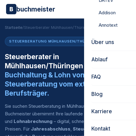
DATEV
buchmeister
B
Addison
Annotext
Startseite
/
Steuerberater Mühlhausen/Thüringen
Über uns
STEUERBERATUNG MÜHLHAUSEN/THÜRINGEN
Steuerberater in
Ablauf
Mühlhausen/Thüringen gesucht?
Buchhaltung & Lohn von uns.
FAQ
Steuerberatung vom externen
Berufsträger.
Blog
Sie suchen Steuerberatung in Mühlhausen/Thüringen?
Karriere
Buchmeister übernimmt Ihre laufende
Finanzbuchhaltung
und
Lohnabrechnung
– digital, schnell und zu fairen
Kontakt
Preisen. Für
Jahresabschluss
,
Steuererklärung
und