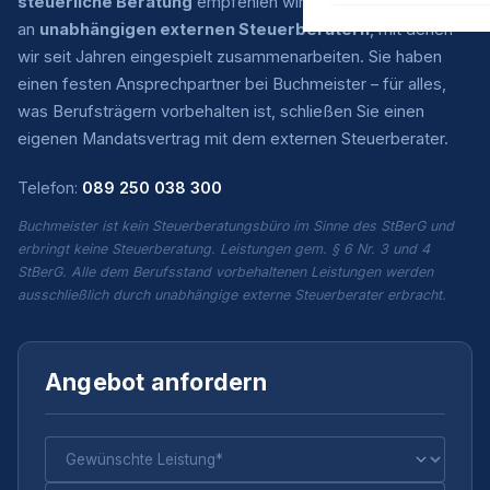
steuerliche Beratung
empfehlen wir Ihnen eine Auswahl
an
unabhängigen externen Steuerberatern
, mit denen
wir seit Jahren eingespielt zusammenarbeiten. Sie haben
einen festen Ansprechpartner bei Buchmeister – für alles,
was Berufsträgern vorbehalten ist, schließen Sie einen
eigenen Mandatsvertrag mit dem externen Steuerberater.
Telefon:
089 250 038 300
Buchmeister ist kein Steuerberatungsbüro im Sinne des StBerG und
erbringt keine Steuerberatung. Leistungen gem. § 6 Nr. 3 und 4
StBerG. Alle dem Berufsstand vorbehaltenen Leistungen werden
ausschließlich durch unabhängige externe Steuerberater erbracht.
Angebot anfordern