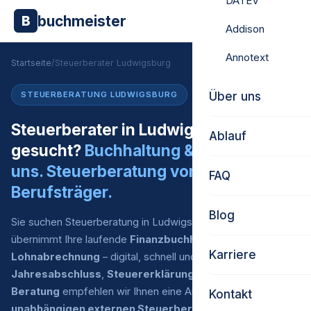
DATEV
buchmeister
B
Addison
Annotext
Startseite
/
Steuerberater Ludwigsburg
Über uns
STEUERBERATUNG LUDWIGSBURG
Steuerberater in Ludwigsburg
Ablauf
gesucht?
Buchhaltung & Lohn von
uns. Steuerberatung vom externen
FAQ
Berufsträger.
Blog
Sie suchen Steuerberatung in Ludwigsburg? Buchmeister
übernimmt Ihre laufende
Finanzbuchhaltung
und
Karriere
Lohnabrechnung
– digital, schnell und zu fairen Preisen. Für
Jahresabschluss
,
Steuererklärung
und
steuerliche
Beratung
empfehlen wir Ihnen eine Auswahl an
Kontakt
unabhängigen externen Steuerberatern
, mit denen wir