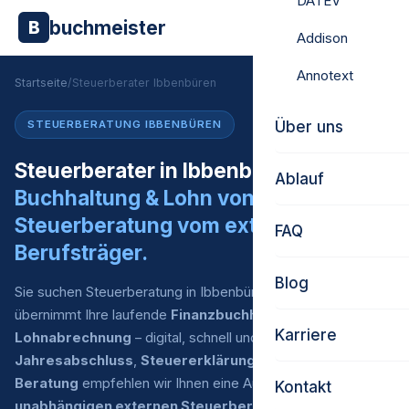
DATEV
buchmeister
B
Addison
Annotext
Startseite
/
Steuerberater Ibbenbüren
Über uns
STEUERBERATUNG IBBENBÜREN
Steuerberater in Ibbenbüren gesucht?
Ablauf
Buchhaltung & Lohn von uns.
Steuerberatung vom externen
FAQ
Berufsträger.
Blog
Sie suchen Steuerberatung in Ibbenbüren? Buchmeister
übernimmt Ihre laufende
Finanzbuchhaltung
und
Karriere
Lohnabrechnung
– digital, schnell und zu fairen Preisen. Für
Jahresabschluss
,
Steuererklärung
und
steuerliche
Beratung
empfehlen wir Ihnen eine Auswahl an
Kontakt
unabhängigen externen Steuerberatern
, mit denen wir