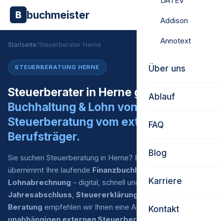
DATEV
buchmeister
B
Addison
Annotext
Startseite
/
Steuerberater Herne
Über uns
STEUERBERATUNG HERNE
Steuerberater in Herne gesucht?
Ablauf
Buchhaltung & Lohn von uns.
Steuerberatung vom externen
FAQ
Berufsträger.
Blog
Sie suchen Steuerberatung in Herne? Buchmeister
übernimmt Ihre laufende
Finanzbuchhaltung
und
Karriere
Lohnabrechnung
– digital, schnell und zu fairen Preisen. Für
Jahresabschluss
,
Steuererklärung
und
steuerliche
Beratung
empfehlen wir Ihnen eine Auswahl an
Kontakt
unabhängigen externen Steuerberatern
, mit denen wir