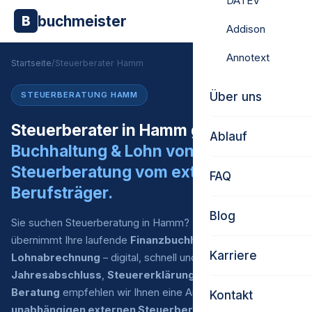
DATEV
buchmeister
B
Addison
Annotext
Startseite
/
Steuerberater Hamm
Über uns
STEUERBERATUNG HAMM
Steuerberater in Hamm gesucht?
Ablauf
Buchhaltung & Lohn von uns.
Steuerberatung vom externen
FAQ
Berufsträger.
Blog
Sie suchen Steuerberatung in Hamm? Buchmeister
übernimmt Ihre laufende
Finanzbuchhaltung
und
Karriere
Lohnabrechnung
– digital, schnell und zu fairen Preisen. Für
Jahresabschluss
,
Steuererklärung
und
steuerliche
Beratung
empfehlen wir Ihnen eine Auswahl an
Kontakt
unabhängigen externen Steuerberatern
, mit denen wir