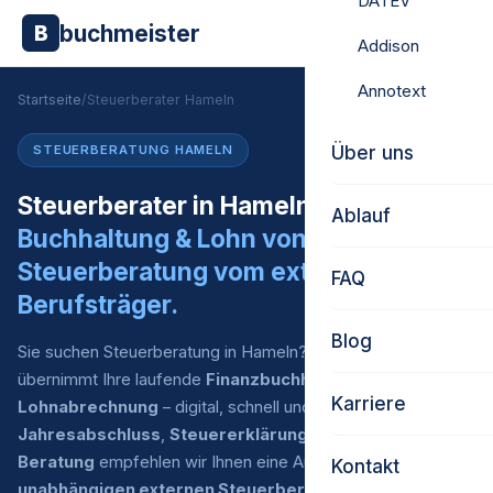
DATEV
buchmeister
B
Addison
Annotext
Startseite
/
Steuerberater Hameln
Über uns
STEUERBERATUNG HAMELN
Steuerberater in Hameln gesucht?
Ablauf
Buchhaltung & Lohn von uns.
Steuerberatung vom externen
FAQ
Berufsträger.
Blog
Sie suchen Steuerberatung in Hameln? Buchmeister
übernimmt Ihre laufende
Finanzbuchhaltung
und
Karriere
Lohnabrechnung
– digital, schnell und zu fairen Preisen. Für
Jahresabschluss
,
Steuererklärung
und
steuerliche
Beratung
empfehlen wir Ihnen eine Auswahl an
Kontakt
unabhängigen externen Steuerberatern
, mit denen wir