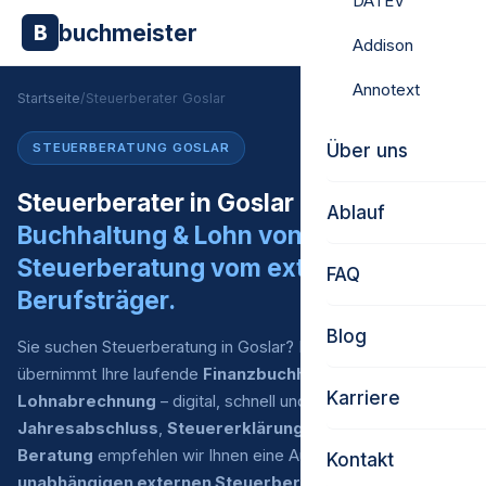
DATEV
buchmeister
B
Addison
Annotext
Startseite
/
Steuerberater Goslar
Über uns
STEUERBERATUNG GOSLAR
Steuerberater in Goslar gesucht?
Ablauf
Buchhaltung & Lohn von uns.
Steuerberatung vom externen
FAQ
Berufsträger.
Blog
Sie suchen Steuerberatung in Goslar? Buchmeister
übernimmt Ihre laufende
Finanzbuchhaltung
und
Karriere
Lohnabrechnung
– digital, schnell und zu fairen Preisen. Für
Jahresabschluss
,
Steuererklärung
und
steuerliche
Beratung
empfehlen wir Ihnen eine Auswahl an
Kontakt
unabhängigen externen Steuerberatern
, mit denen wir