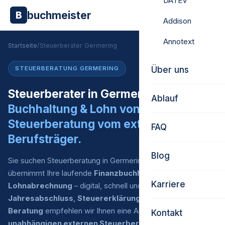
DATEV
buchmeister
B
Addison
Annotext
Startseite
/
Steuerberater Germering
Über uns
STEUERBERATUNG GERMERING
Steuerberater in Germering gesucht?
Ablauf
Buchhaltung & Lohn von uns.
Steuerberatung vom externen
FAQ
Berufsträger.
Blog
Sie suchen Steuerberatung in Germering? Buchmeister
übernimmt Ihre laufende
Finanzbuchhaltung
und
Karriere
Lohnabrechnung
– digital, schnell und zu fairen Preisen. Für
Jahresabschluss
,
Steuererklärung
und
steuerliche
Beratung
empfehlen wir Ihnen eine Auswahl an
Kontakt
unabhängigen externen Steuerberatern
, mit denen wir