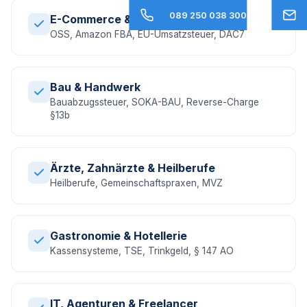
089 250 038 300
E-Commerce & Online-Handel
OSS, Amazon FBA, EU-Umsatzsteuer, DAC7
Bau & Handwerk
Bauabzugssteuer, SOKA-BAU, Reverse-Charge
§13b
Ärzte, Zahnärzte & Heilberufe
Heilberufe, Gemeinschaftspraxen, MVZ
Gastronomie & Hotellerie
Kassensysteme, TSE, Trinkgeld, § 147 AO
IT, Agenturen & Freelancer