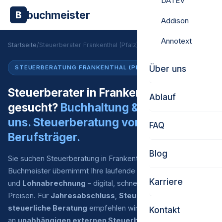
DATEV
buchmeister
B
Addison
Annotext
Startseite
/
Steuerberater Frankenthal (Pfalz)
Über uns
STEUERBERATUNG FRANKENTHAL (PFALZ)
Steuerberater in Frankenthal (Pfalz)
Ablauf
gesucht?
Buchhaltung & Lohn von
uns. Steuerberatung vom externen
FAQ
Berufsträger.
Blog
Sie suchen Steuerberatung in Frankenthal (Pfalz)?
Buchmeister übernimmt Ihre laufende
Finanzbuchhaltung
Karriere
und
Lohnabrechnung
– digital, schnell und zu fairen
Preisen. Für
Jahresabschluss
,
Steuererklärung
und
steuerliche Beratung
empfehlen wir Ihnen eine Auswahl
Kontakt
an
unabhängigen externen Steuerberatern
, mit denen