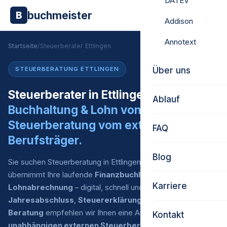
DATEV
buchmeister
B
Addison
Annotext
Startseite
/
Steuerberater Ettlingen
Über uns
STEUERBERATUNG ETTLINGEN
Steuerberater in Ettlingen gesucht?
Ablauf
Buchhaltung & Lohn von uns.
Steuerberatung vom externen
FAQ
Berufsträger.
Blog
Sie suchen Steuerberatung in Ettlingen? Buchmeister
übernimmt Ihre laufende
Finanzbuchhaltung
und
Karriere
Lohnabrechnung
– digital, schnell und zu fairen Preisen. Für
Jahresabschluss
,
Steuererklärung
und
steuerliche
Beratung
empfehlen wir Ihnen eine Auswahl an
Kontakt
unabhängigen externen Steuerberatern
, mit denen wir