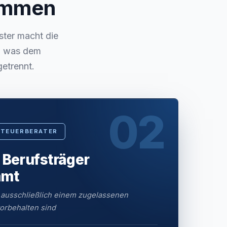
sammen
ster macht die
s, was dem
getrennt.
02
STEUERBERATER
 Berufsträger
mmt
 ausschließlich einem zugelassenen
orbehalten sind