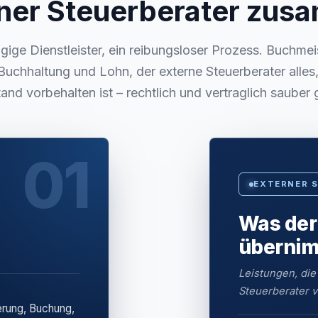
ner Steuerberater zu
ige Dienstleister, ein reibungsloser Prozess. Buchmei
Buchhaltung und Lohn, der externe Steuerberater alle
and vorbehalten ist – rechtlich und vertraglich sauber 
01
EXTERNER 
Was der
überni
Leistungen, die
Steuerberater v
erung, Buchung,