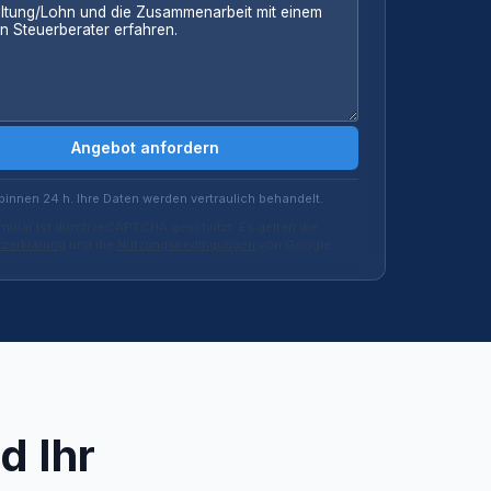
Angebot anfordern
binnen 24 h. Ihre Daten werden vertraulich behandelt.
mular ist durch reCAPTCHA geschützt. Es gelten die
zerklärung
und die
Nutzungsbedingungen
von Google.
d Ihr