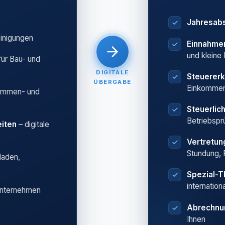
Jahresab
einigungen
Einnahme
und kleine
für Bau- und
DIGITALE
Steuererk
ÜBERGABE
Einkommen
ummen- und
Steuerlic
Betriebspr
iten
– digitale
Vertretu
Stundung, 
laden,
Spezial-
internation
Unternehmen
Abrechnu
Ihnen