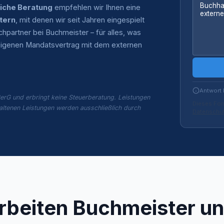
liche Beratung
empfehlen wir Ihnen eine
tern
, mit denen wir seit Jahren eingespielt
partner bei Buchmeister – für alles, was
n eigenen Mandatsvertrag mit dem externen
Antwort 
erG und erbringt keine Steuerberatung. Leistungen
Dieses For
altenen Leistungen werden ausschließlich durch
Datenschut
rbeiten Buchmeister un