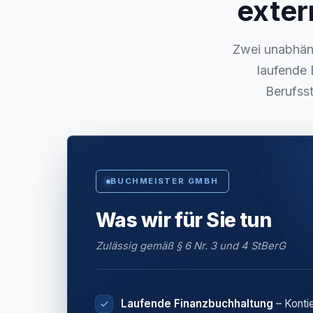
exter
Zwei unabhäng
laufende 
Berufsst
BUCHMEISTER GMBH
Was wir für Sie tun
Zulässig gemäß § 6 Nr. 3 und 4 StBerG
Laufende Finanzbuchhaltung
– Konti