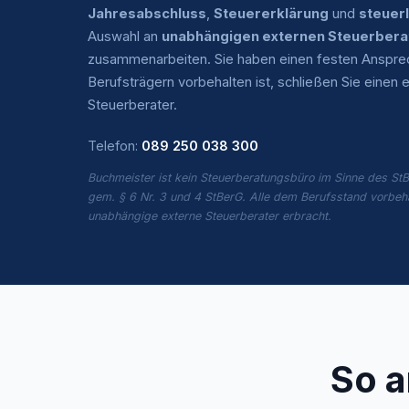
Jahresabschluss
,
Steuererklärung
und
steuer
Auswahl an
unabhängigen externen Steuerbera
zusammenarbeiten. Sie haben einen festen Ansprech
Berufsträgern vorbehalten ist, schließen Sie eine
Steuerberater.
Telefon:
089 250 038 300
Buchmeister ist kein Steuerberatungsbüro im Sinne des StB
gem. § 6 Nr. 3 und 4 StBerG. Alle dem Berufsstand vorbeh
unabhängige externe Steuerberater erbracht.
So a