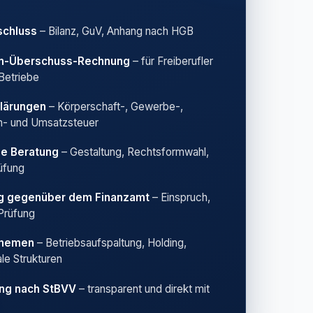
schluss
– Bilanz, GuV, Anhang nach HGB
n-Überschuss-Rechnung
– für Freiberufler
 Betriebe
lärungen
– Körperschaft-, Gewerbe-,
- und Umsatzsteuer
he Beratung
– Gestaltung, Rechtsformwahl,
üfung
ng gegenüber dem Finanzamt
– Einspruch,
Prüfung
Themen
– Betriebsaufspaltung, Holding,
ale Strukturen
ng nach StBVV
– transparent und direkt mit