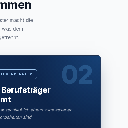
sammen
ster macht die
s, was dem
getrennt.
02
STEUERBERATER
 Berufsträger
mmt
 ausschließlich einem zugelassenen
orbehalten sind