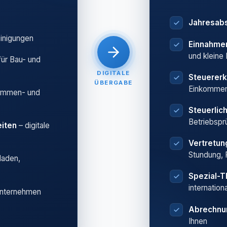
Jahresab
einigungen
Einnahme
und kleine
für Bau- und
DIGITALE
Steuererk
ÜBERGABE
Einkommen
ummen- und
Steuerlic
Betriebspr
iten
– digitale
Vertretu
Stundung, 
laden,
Spezial-
internation
Unternehmen
Abrechnu
Ihnen