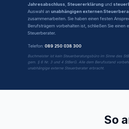
Jahresabschluss
,
Steuererklärung
und
steuer
Auswahl an
unabhängigen externen Steuerbera
zusammenarbeiten. Sie haben einen festen Ansprech
Berufsträgern vorbehalten ist, schließen Sie eine
Steuerberater.
Telefon:
089 250 038 300
Buchmeister ist kein Steuerberatungsbüro im Sinne des StB
gem. § 6 Nr. 3 und 4 StBerG. Alle dem Berufsstand vorbeh
unabhängige externe Steuerberater erbracht.
So a