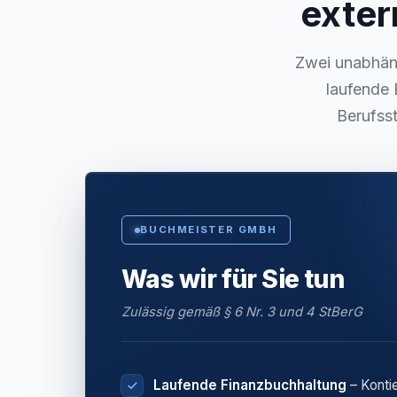
exter
Zwei unabhäng
laufende 
Berufsst
BUCHMEISTER GMBH
Was wir für Sie tun
Zulässig gemäß § 6 Nr. 3 und 4 StBerG
Laufende Finanzbuchhaltung
– Konti