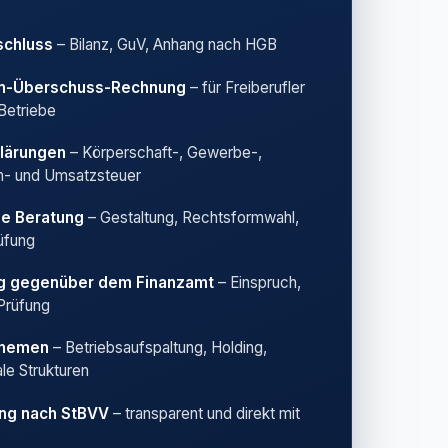
schluss
– Bilanz, GuV, Anhang nach HGB
n-Überschuss-Rechnung
– für Freiberufler
 Betriebe
lärungen
– Körperschaft-, Gewerbe-,
- und Umsatzsteuer
he Beratung
– Gestaltung, Rechtsformwahl,
üfung
ng gegenüber dem Finanzamt
– Einspruch,
Prüfung
Themen
– Betriebsaufspaltung, Holding,
ale Strukturen
ng nach StBVV
– transparent und direkt mit