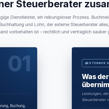
ner Steuerberater zu
ige Dienstleister, ein reibungsloser Prozess. Buchmei
Buchhaltung und Lohn, der externe Steuerberater alle
and vorbehalten ist – rechtlich und vertraglich sauber 
01
EXTERNER 
Was der
überni
Leistungen, die
Steuerberater v
erung, Buchung,