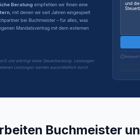
liche Beratung
empfehlen wir Ihnen eine
tern
, mit denen wir seit Jahren eingespielt
partner bei Buchmeister – für alles, was
n eigenen Mandatsvertrag mit dem externen
Antwort 
erG und erbringt keine Steuerberatung. Leistungen
Dieses For
altenen Leistungen werden ausschließlich durch
Datenschut
rbeiten Buchmeister un