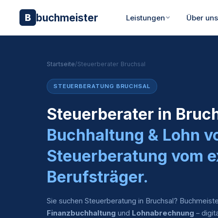
buchmeister
B
Leistungen
Über un
Startseite
/
Steuerberater Bruchsal
STEUERBERATUNG BRUCHSAL
Steuerberater in Bruc
Buchhaltung & Lohn v
Steuerberatung vom e
Berufsträger.
Sie suchen Steuerberatung in Bruchsal? Buchmeiste
Finanzbuchhaltung
und
Lohnabrechnung
– digit