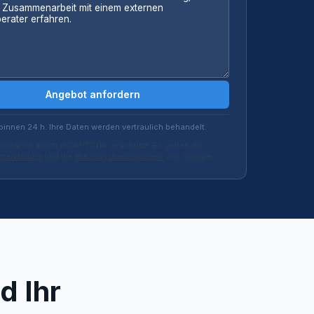
Angebot anfordern
binnen 24 h. Ihre Daten werden vertraulich behandelt.
mular ist durch reCAPTCHA geschützt. Es gelten die
zerklärung
und die
Nutzungsbedingungen
von Google.
d Ihr