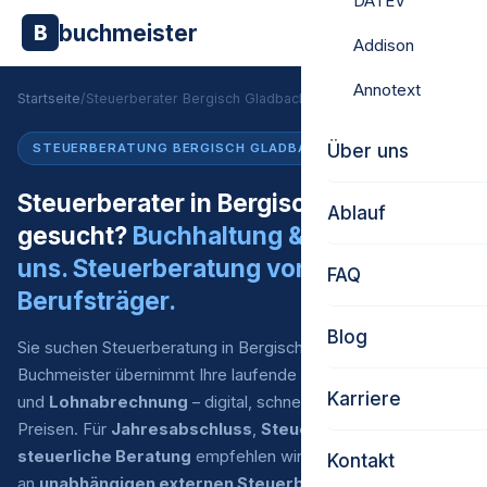
DATEV
buchmeister
B
Addison
Annotext
Startseite
/
Steuerberater Bergisch Gladbach
Über uns
STEUERBERATUNG BERGISCH GLADBACH
Steuerberater in Bergisch Gladbach
Ablauf
gesucht?
Buchhaltung & Lohn von
uns. Steuerberatung vom externen
FAQ
Berufsträger.
Blog
Sie suchen Steuerberatung in Bergisch Gladbach?
Buchmeister übernimmt Ihre laufende
Finanzbuchhaltung
Karriere
und
Lohnabrechnung
– digital, schnell und zu fairen
Preisen. Für
Jahresabschluss
,
Steuererklärung
und
steuerliche Beratung
empfehlen wir Ihnen eine Auswahl
Kontakt
an
unabhängigen externen Steuerberatern
, mit denen