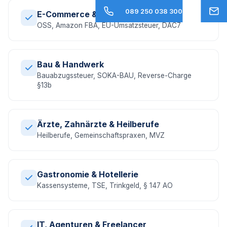
089 250 038 300
E-Commerce & Online-Handel
OSS, Amazon FBA, EU-Umsatzsteuer, DAC7
Bau & Handwerk
Bauabzugssteuer, SOKA-BAU, Reverse-Charge
§13b
Ärzte, Zahnärzte & Heilberufe
Heilberufe, Gemeinschaftspraxen, MVZ
Gastronomie & Hotellerie
Kassensysteme, TSE, Trinkgeld, § 147 AO
IT, Agenturen & Freelancer