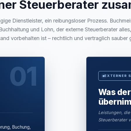
ner Steuerberater zu
ige Dienstleister, ein reibungsloser Prozess. Buchmei
Buchhaltung und Lohn, der externe Steuerberater alle
and vorbehalten ist – rechtlich und vertraglich sauber 
01
EXTERNER 
Was der
überni
Leistungen, die
Steuerberater v
erung, Buchung,