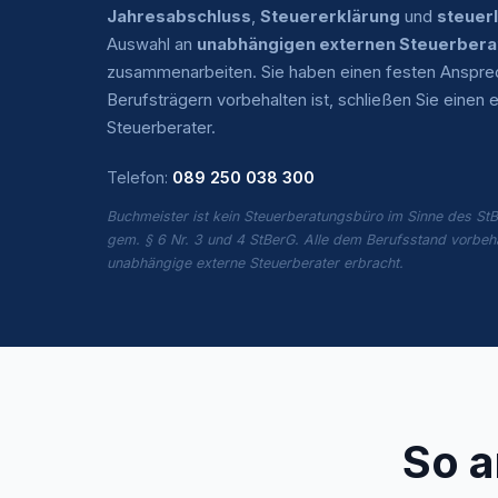
Jahresabschluss
,
Steuererklärung
und
steuer
Auswahl an
unabhängigen externen Steuerbera
zusammenarbeiten. Sie haben einen festen Ansprech
Berufsträgern vorbehalten ist, schließen Sie eine
Steuerberater.
Telefon:
089 250 038 300
Buchmeister ist kein Steuerberatungsbüro im Sinne des StB
gem. § 6 Nr. 3 und 4 StBerG. Alle dem Berufsstand vorbeh
unabhängige externe Steuerberater erbracht.
So a