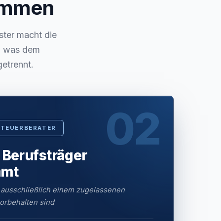
sammen
ster macht die
s, was dem
getrennt.
02
STEUERBERATER
 Berufsträger
mmt
 ausschließlich einem zugelassenen
orbehalten sind