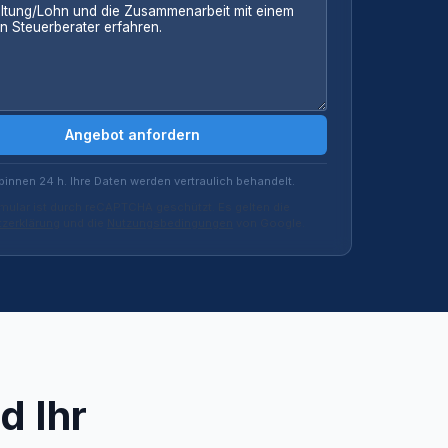
Angebot anfordern
binnen 24 h. Ihre Daten werden vertraulich behandelt.
mular ist durch reCAPTCHA geschützt. Es gelten die
zerklärung
und die
Nutzungsbedingungen
von Google.
d Ihr