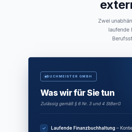
exter
Zwei unabhäng
laufende 
Berufsst
BUCHMEISTER GMBH
Was wir für Sie tun
Zulässig gemäß § 6 Nr. 3 und 4 StBerG
Laufende Finanzbuchhaltung
– Konti