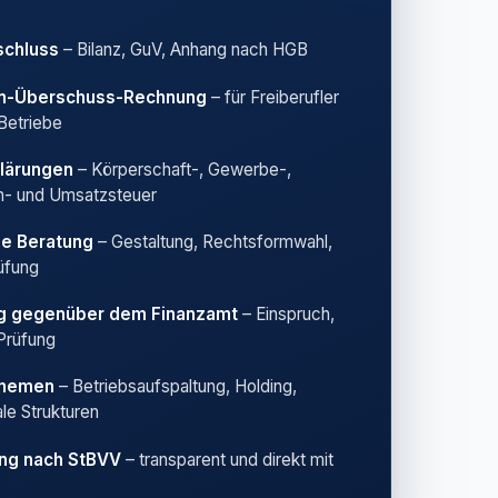
schluss
– Bilanz, GuV, Anhang nach HGB
n-Überschuss-Rechnung
– für Freiberufler
 Betriebe
lärungen
– Körperschaft-, Gewerbe-,
- und Umsatzsteuer
he Beratung
– Gestaltung, Rechtsformwahl,
üfung
ng gegenüber dem Finanzamt
– Einspruch,
Prüfung
Themen
– Betriebsaufspaltung, Holding,
ale Strukturen
ng nach StBVV
– transparent und direkt mit