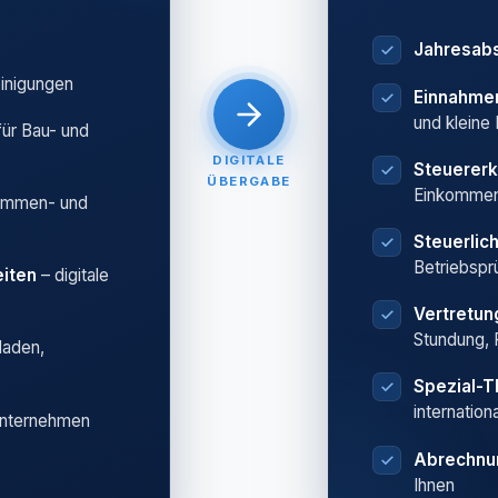
Jahresab
einigungen
Einnahme
und kleine
für Bau- und
DIGITALE
Steuererk
ÜBERGABE
Einkommen
ummen- und
Steuerlic
Betriebspr
iten
– digitale
Vertretu
Stundung, 
laden,
Spezial-
internation
Unternehmen
Abrechnu
Ihnen