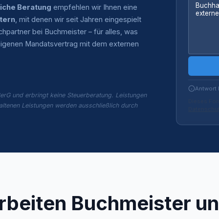
liche Beratung
empfehlen wir Ihnen eine
tern
, mit denen wir seit Jahren eingespielt
partner bei Buchmeister – für alles, was
n eigenen Mandatsvertrag mit dem externen
Antwort 
erG und erbringt keine Steuerberatung. Leistungen
Dieses For
altenen Leistungen werden ausschließlich durch
Datenschut
rbeiten Buchmeister un