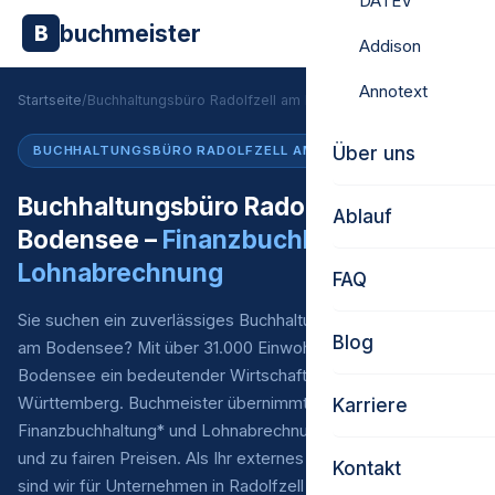
DATEV
buchmeister
B
Addison
Annotext
Startseite
/
Buchhaltungsbüro Radolfzell am Bodensee
Über uns
BUCHHALTUNGSBÜRO RADOLFZELL AM BODENSEE
Buchhaltungsbüro Radolfzell am
Ablauf
Bodensee –
Finanzbuchhaltung &
Lohnabrechnung
FAQ
Sie suchen ein zuverlässiges Buchhaltungsbüro in Radolfzell
Blog
am Bodensee? Mit über 31.000 Einwohnern ist Radolfzell am
Bodensee ein bedeutender Wirtschaftsstandort in Baden-
Württemberg. Buchmeister übernimmt Ihre laufende
Karriere
Finanzbuchhaltung* und Lohnabrechnung – digital, persönlich
und zu fairen Preisen. Als Ihr externes Buchhaltungsbüro
Kontakt
sind wir für Unternehmen in Radolfzell am Bodensee und