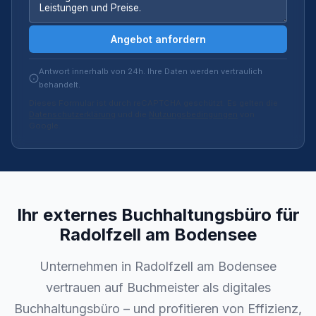
Angebot anfordern
Antwort innerhalb von 24h. Ihre Daten werden vertraulich
behandelt.
Dieses Formular ist durch reCAPTCHA geschützt. Es gelten die
Datenschutzerklärung
und die
Nutzungsbedingungen
von
Google.
Ihr externes Buchhaltungsbüro für
Radolfzell am Bodensee
Unternehmen in Radolfzell am Bodensee
vertrauen auf Buchmeister als digitales
Buchhaltungsbüro – und profitieren von Effizienz,