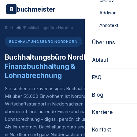
DATEV
buchmeister
B
Addison
Annotext
Startseite
/
Buchhaltungsbüro Nordhorn
Über uns
BUCHHALTUNGSBÜRO NORDHORN
Buchhaltungsbüro Nordhorn –
Ablauf
Finanzbuchhaltung &
Lohnabrechnung
FAQ
Sie suchen ein zuverlässiges Buchhaltungsbüro in Nordhorn?
Blog
Mit über 55.000 Einwohnern ist Nordhorn ein bedeutender
Wirtschaftsstandort in Niedersachsen. Buchmeister
übernimmt Ihre laufende Finanzbuchhaltung* und
Karriere
Lohnabrechnung – digital, persönlich und zu fairen Preisen.
Als Ihr externes Buchhaltungsbüro sind wir für Unternehmen
Kontakt
in Nordhorn und ganz Niedersachsen Ihr verlässlicher