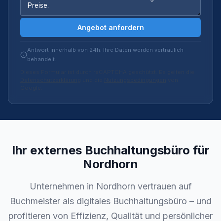
Angebot anfordern
Antwort innerhalb von 24h. Ihre Daten werden vertraulich
behandelt.
Dieses Formular ist durch reCAPTCHA geschützt. Es gelten die
Datenschutzerklärung
und die
Nutzungsbedingungen
von
Google.
Ihr externes Buchhaltungsbüro für
Nordhorn
Unternehmen in Nordhorn vertrauen auf
Buchmeister als digitales Buchhaltungsbüro – und
profitieren von Effizienz, Qualität und persönlicher