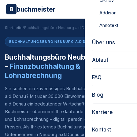
DATEV
buchmeister
B
Addison
Annotext
Startseite
/
Buchhaltungsbüro Neuburg a.d.Donau
Über uns
BUCHHALTUNGSBÜRO NEUBURG A.D.DONAU
Buchhaltungsbüro Neuburg a.d.Donau
Ablauf
–
Finanzbuchhaltung &
Lohnabrechnung
FAQ
Sie suchen ein zuverlässiges Buchhaltungsbüro in Neuburg
Blog
a.d.Donau? Mit über 30.000 Einwohnern ist Neuburg
a.d.Donau ein bedeutender Wirtschaftsstandort in Bayern.
Buchmeister übernimmt Ihre laufende Finanzbuchhaltung*
Karriere
und Lohnabrechnung – digital, persönlich und zu fairen
Preisen. Als Ihr externes Buchhaltungsbüro sind wir für
Kontakt
Unternehmen in Neuburg a.d.Donau und ganz Bayern Ihr