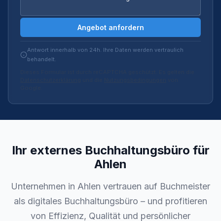
Angebot anfordern
Antwort innerhalb von 24h. Ihre Daten werden vertraulich
behandelt.
Dieses Formular ist durch reCAPTCHA geschützt. Es gelten die
Datenschutzerklärung
und die
Nutzungsbedingungen
von
Google.
Ihr externes Buchhaltungsbüro für
Ahlen
Unternehmen in Ahlen vertrauen auf Buchmeister
als digitales Buchhaltungsbüro – und profitieren
von Effizienz, Qualität und persönlicher