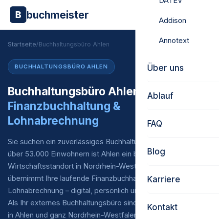
DATEV
buchmeister
B
Addison
Annotext
Startseite
/
Buchhaltungsbüro Ahlen
Über uns
BUCHHALTUNGSBÜRO AHLEN
Buchhaltungsbüro Ahlen –
Ablauf
Finanzbuchhaltung &
Lohnabrechnung
FAQ
Sie suchen ein zuverlässiges Buchhaltungsbüro in Ahlen? Mit
Blog
über 53.000 Einwohnern ist Ahlen ein bedeutender
Wirtschaftsstandort in Nordrhein-Westfalen. Buchmeister
übernimmt Ihre laufende Finanzbuchhaltung* und
Karriere
Lohnabrechnung – digital, persönlich und zu fairen Preisen.
Als Ihr externes Buchhaltungsbüro sind wir für Unternehmen
Kontakt
in Ahlen und ganz Nordrhein-Westfalen Ihr verlässlicher