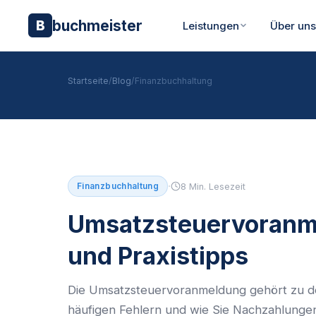
buchmeister
B
Leistungen
Über un
Startseite
/
Blog
/
Finanzbuchhaltung
·
Finanzbuchhaltung
8 Min. Lesezeit
Umsatzsteuervoranme
und Praxistipps
Die Umsatzsteuervoranmeldung gehört zu den
häufigen Fehlern und wie Sie Nachzahlunge