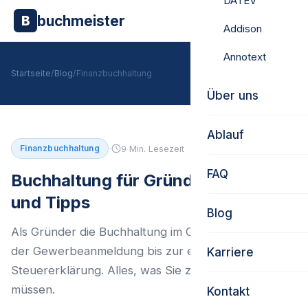
DATEV
buchmeister
B
Addison
Annotext
Startseite
/
Blog
/
Finanzbuchhaltung
Über uns
Ablauf
·
Finanzbuchhaltung
9 Min. Lesezeit
FAQ
Buchhaltung für Gründer: Pflichten
und Tipps
Blog
Als Gründer die Buchhaltung im Griff haben – von
der Gewerbeanmeldung bis zur ersten
Karriere
Steuererklärung. Alles, was Sie zum Start wissen
müssen.
Kontakt