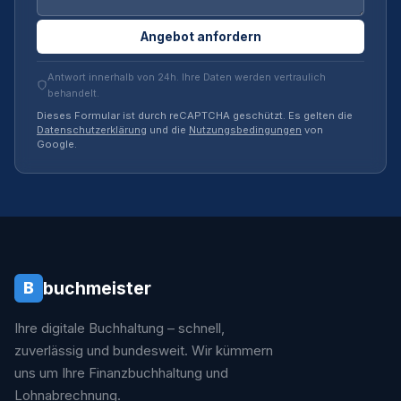
Angebot anfordern
Antwort innerhalb von 24h. Ihre Daten werden vertraulich
behandelt.
Dieses Formular ist durch reCAPTCHA geschützt. Es gelten die
Datenschutzerklärung
und die
Nutzungsbedingungen
von
Google.
buchmeister
B
Ihre digitale Buchhaltung – schnell,
zuverlässig und bundesweit. Wir kümmern
uns um Ihre Finanzbuchhaltung und
Lohnabrechnung.