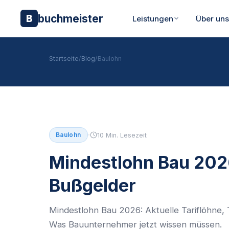
buchmeister
B
Leistungen
Über un
Startseite
/
Blog
/
Baulohn
·
Baulohn
10 Min. Lesezeit
Mindestlohn Bau 2026
Bußgelder
Mindestlohn Bau 2026: Aktuelle Tariflöhne,
Was Bauunternehmer jetzt wissen müssen.