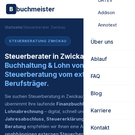
DATEV
buchmeister
B
Addison
Annotext
Startseite
/
Steuerberater Zwickau
Über uns
STEUERBERATUNG ZWICKAU
Steuerberater in Zwickau gesucht?
Ablauf
Buchhaltung & Lohn von uns.
Steuerberatung vom externen
FAQ
Berufsträger.
Blog
Sie suchen Steuerberatung in Zwickau? Buchmeister
übernimmt Ihre laufende
Finanzbuchhaltung
und
Karriere
Lohnabrechnung
– digital, schnell und zu fairen Preisen. Für
Jahresabschluss
,
Steuererklärung
und
steuerliche
Beratung
empfehlen wir Ihnen eine Auswahl an
Kontakt
unabhängigen externen Steuerberatern
, mit denen wir