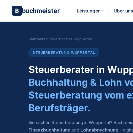
buchmeister
B
Leistungen
Über un
Startseite
/
Steuerberater Wuppertal
STEUERBERATUNG WUPPERTAL
Steuerberater in Wupp
Buchhaltung & Lohn v
Steuerberatung vom e
Berufsträger.
Sie suchen Steuerberatung in Wuppertal? Buchmeis
Finanzbuchhaltung
und
Lohnabrechnung
– digit