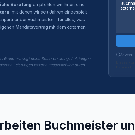
liche Beratung
empfehlen wir Ihnen eine
tern
, mit denen wir seit Jahren eingespielt
partner bei Buchmeister – für alles, was
n eigenen Mandatsvertrag mit dem externen
Antwort 
erG und erbringt keine Steuerberatung. Leistungen
Dieses For
altenen Leistungen werden ausschließlich durch
Datenschut
rbeiten Buchmeister un