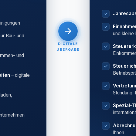
Jahresab
einigungen
Einnahme
und kleine
für Bau- und
DIGITALE
Steuererk
ÜBERGABE
Einkommen
ummen- und
Steuerlic
Betriebspr
iten
– digitale
Vertretu
Stundung, 
laden,
Spezial-
internation
Unternehmen
Abrechnu
Ihnen