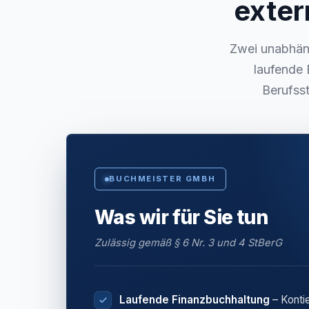
exter
Zwei unabhäng
laufende 
Berufsst
BUCHMEISTER GMBH
Was wir für Sie tun
Zulässig gemäß § 6 Nr. 3 und 4 StBerG
Laufende Finanzbuchhaltung
– Konti