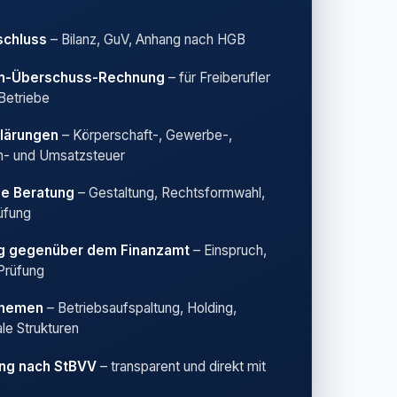
schluss
– Bilanz, GuV, Anhang nach HGB
n-Überschuss-Rechnung
– für Freiberufler
 Betriebe
lärungen
– Körperschaft-, Gewerbe-,
- und Umsatzsteuer
he Beratung
– Gestaltung, Rechtsformwahl,
üfung
ng gegenüber dem Finanzamt
– Einspruch,
Prüfung
Themen
– Betriebsaufspaltung, Holding,
ale Strukturen
ng nach StBVV
– transparent und direkt mit