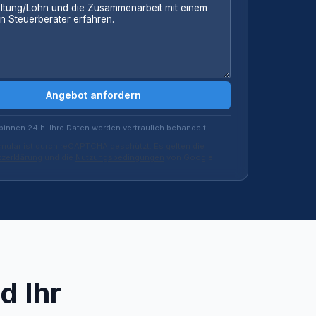
Angebot anfordern
binnen 24 h. Ihre Daten werden vertraulich behandelt.
mular ist durch reCAPTCHA geschützt. Es gelten die
zerklärung
und die
Nutzungsbedingungen
von Google.
d Ihr