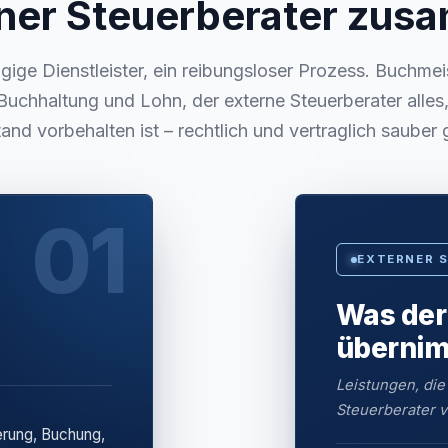
ner Steuerberater zu
ige Dienstleister, ein reibungsloser Prozess. Buchmei
Buchhaltung und Lohn, der externe Steuerberater alle
and vorbehalten ist – rechtlich und vertraglich sauber 
01
EXTERNER 
Was der
überni
Leistungen, die
Steuerberater v
erung, Buchung,