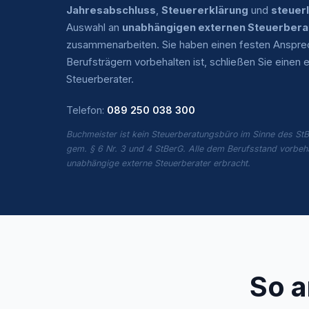
Jahresabschluss
,
Steuererklärung
und
steuer
Auswahl an
unabhängigen externen Steuerbera
zusammenarbeiten. Sie haben einen festen Ansprech
Berufsträgern vorbehalten ist, schließen Sie eine
Steuerberater.
Telefon:
089 250 038 300
Buchmeister ist kein Steuerberatungsbüro im Sinne des StB
gem. § 6 Nr. 3 und 4 StBerG. Alle dem Berufsstand vorbeh
unabhängige externe Steuerberater erbracht.
So a