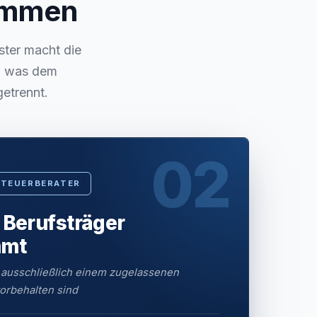
sammen
ster macht die
s, was dem
getrennt.
02
STEUERBERATER
 Berufsträger
mmt
 ausschließlich einem zugelassenen
orbehalten sind