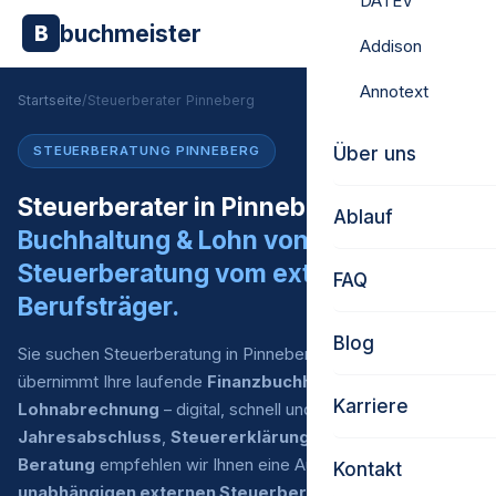
DATEV
buchmeister
B
Addison
Annotext
Startseite
/
Steuerberater Pinneberg
Über uns
STEUERBERATUNG PINNEBERG
Steuerberater in Pinneberg gesucht?
Ablauf
Buchhaltung & Lohn von uns.
Steuerberatung vom externen
FAQ
Berufsträger.
Blog
Sie suchen Steuerberatung in Pinneberg? Buchmeister
übernimmt Ihre laufende
Finanzbuchhaltung
und
Karriere
Lohnabrechnung
– digital, schnell und zu fairen Preisen. Für
Jahresabschluss
,
Steuererklärung
und
steuerliche
Beratung
empfehlen wir Ihnen eine Auswahl an
Kontakt
unabhängigen externen Steuerberatern
, mit denen wir