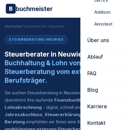
DATEV
buchmeister
B
Addison
Annotext
Startseite
/
Steuerberater Neuwied
Über uns
STEUERBERATUNG NEUWIED
Steuerberater in Neuwied gesucht?
Ablauf
Buchhaltung & Lohn von uns.
Steuerberatung vom externen
FAQ
Berufsträger.
Blog
Sie suchen Steuerberatung in Neuwied? Buchmeister
übernimmt Ihre laufende
Finanzbuchhaltung
und
Karriere
Lohnabrechnung
– digital, schnell und zu fairen Preisen. Für
Jahresabschluss
,
Steuererklärung
und
steuerliche
Beratung
empfehlen wir Ihnen eine Auswahl an
Kontakt
unabhängigen externen Steuerberatern
, mit denen wir