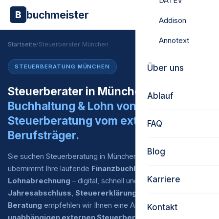
DATEV
buchmeister
B
Addison
Annotext
Startseite
/
Steuerberater München
Über uns
STEUERBERATUNG MÜNCHEN
Steuerberater in München gesucht?
Ablauf
Buchhaltung & Lohn von uns.
Steuerberatung vom externen
FAQ
Berufsträger.
Blog
Sie suchen Steuerberatung in München? Buchmeister
übernimmt Ihre laufende
Finanzbuchhaltung
und
Karriere
Lohnabrechnung
– digital, schnell und zu fairen Preisen. Für
Jahresabschluss
,
Steuererklärung
und
steuerliche
Beratung
empfehlen wir Ihnen eine Auswahl an
Kontakt
unabhängigen externen Steuerberatern
, mit denen wir