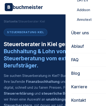
DATEV
buchmeister
B
Addison
Annotext
Startseite
/
Steuerberater Kiel
Über uns
STEUERBERATUNG KIEL
Steuerberater in Kiel gesucht?
Ablauf
Buchhaltung & Lohn von uns.
Steuerberatung vom externen
FAQ
Berufsträger.
Blog
Sie suchen Steuerberatung in Kiel? Buchmeister übernimmt
Ihre laufende
Finanzbuchhaltung
und
Lohnabrechnung
–
Karriere
digital, schnell und zu fairen Preisen. Für
Jahresabschluss
,
Steuererklärung
und
steuerliche Beratung
empfehlen
wir Ihnen eine Auswahl an
unabhängigen externen
Kontakt
Steuerberatern
, mit denen wir seit Jahren eingespielt