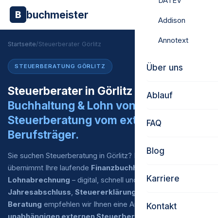
DATEV
buchmeister
B
Addison
Annotext
Startseite
/
Steuerberater Görlitz
Über uns
STEUERBERATUNG GÖRLITZ
Steuerberater in Görlitz gesucht?
Ablauf
Buchhaltung & Lohn von uns.
Steuerberatung vom externen
FAQ
Berufsträger.
Blog
Sie suchen Steuerberatung in Görlitz? Buchmeister
übernimmt Ihre laufende
Finanzbuchhaltung
und
Karriere
Lohnabrechnung
– digital, schnell und zu fairen Preisen. Für
Jahresabschluss
,
Steuererklärung
und
steuerliche
Beratung
empfehlen wir Ihnen eine Auswahl an
Kontakt
unabhängigen externen Steuerberatern
, mit denen wir