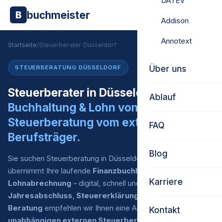
DATEV
buchmeister
B
Addison
Annotext
Startseite
/
Steuerberater Düsseldorf
Über uns
STEUERBERATUNG DÜSSELDORF
Steuerberater in Düsseldorf gesucht?
Ablauf
Buchhaltung & Lohn von uns.
Steuerberatung vom externen
FAQ
Berufsträger.
Blog
Sie suchen Steuerberatung in Düsseldorf? Buchmeister
übernimmt Ihre laufende
Finanzbuchhaltung
und
Karriere
Lohnabrechnung
– digital, schnell und zu fairen Preisen. Für
Jahresabschluss
,
Steuererklärung
und
steuerliche
Beratung
empfehlen wir Ihnen eine Auswahl an
Kontakt
unabhängigen externen Steuerberatern
, mit denen wir