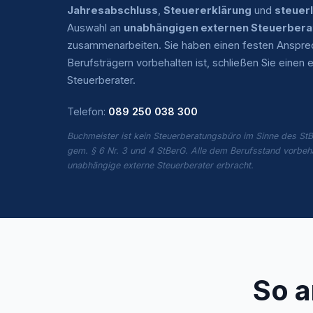
Jahresabschluss
,
Steuererklärung
und
steuer
Auswahl an
unabhängigen externen Steuerbera
zusammenarbeiten. Sie haben einen festen Ansprech
Berufsträgern vorbehalten ist, schließen Sie eine
Steuerberater.
Telefon:
089 250 038 300
Buchmeister ist kein Steuerberatungsbüro im Sinne des StB
gem. § 6 Nr. 3 und 4 StBerG. Alle dem Berufsstand vorbeh
unabhängige externe Steuerberater erbracht.
So a