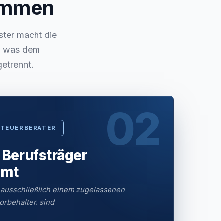
sammen
ster macht die
s, was dem
getrennt.
02
STEUERBERATER
 Berufsträger
mmt
 ausschließlich einem zugelassenen
orbehalten sind