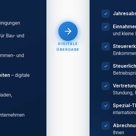
Jahresab
einigungen
Einnahme
und kleine
für Bau- und
DIGITALE
Steuererk
ÜBERGABE
Einkommen
ummen- und
Steuerlic
Betriebspr
iten
– digitale
Vertretu
Stundung, 
laden,
Spezial-
internation
Unternehmen
Abrechnu
Ihnen