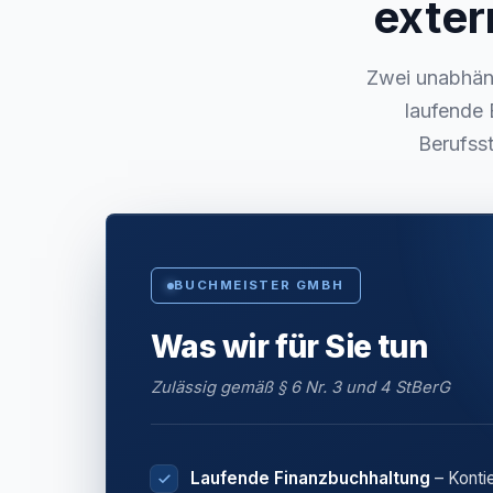
exter
Zwei unabhäng
laufende 
Berufsst
BUCHMEISTER GMBH
Was wir für Sie tun
Zulässig gemäß § 6 Nr. 3 und 4 StBerG
Laufende Finanzbuchhaltung
– Konti