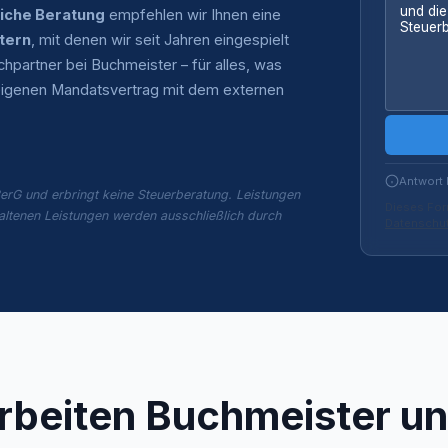
liche Beratung
empfehlen wir Ihnen eine
tern
, mit denen wir seit Jahren eingespielt
partner bei Buchmeister – für alles, was
n eigenen Mandatsvertrag mit dem externen
Antwort 
erG und erbringt keine Steuerberatung. Leistungen
Dieses For
altenen Leistungen werden ausschließlich durch
Datenschut
rbeiten Buchmeister un