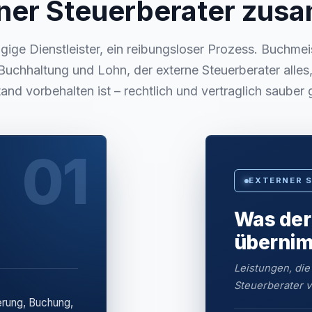
ner Steuerberater zu
ige Dienstleister, ein reibungsloser Prozess. Buchmei
Buchhaltung und Lohn, der externe Steuerberater alle
and vorbehalten ist – rechtlich und vertraglich sauber 
01
EXTERNER 
Was der
überni
Leistungen, die
Steuerberater v
erung, Buchung,