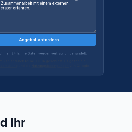
Angebot anfordern
binnen 24 h. Ihre Daten werden vertraulich behandelt.
mular ist durch reCAPTCHA geschützt. Es gelten die
zerklärung
und die
Nutzungsbedingungen
von Google.
d Ihr