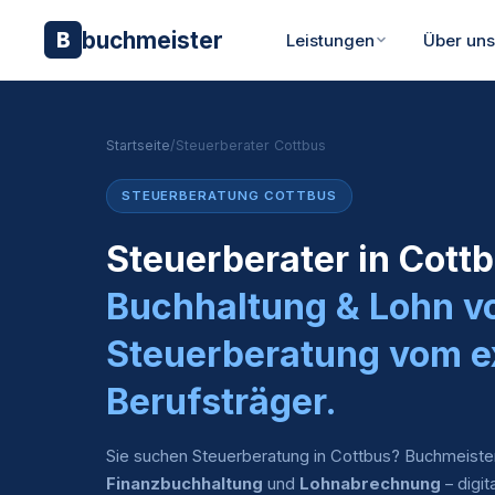
buchmeister
B
Leistungen
Über un
Startseite
/
Steuerberater Cottbus
STEUERBERATUNG COTTBUS
Steuerberater in Cott
Buchhaltung & Lohn v
Steuerberatung vom e
Berufsträger.
Sie suchen Steuerberatung in Cottbus? Buchmeiste
Finanzbuchhaltung
und
Lohnabrechnung
– digit