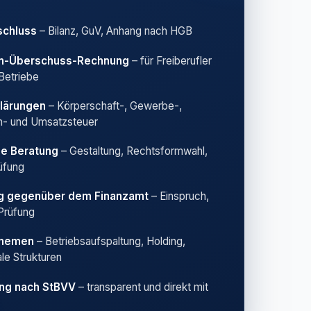
schluss
– Bilanz, GuV, Anhang nach HGB
n-Überschuss-Rechnung
– für Freiberufler
 Betriebe
lärungen
– Körperschaft-, Gewerbe-,
- und Umsatzsteuer
he Beratung
– Gestaltung, Rechtsformwahl,
üfung
ng gegenüber dem Finanzamt
– Einspruch,
Prüfung
Themen
– Betriebsaufspaltung, Holding,
ale Strukturen
ng nach StBVV
– transparent und direkt mit