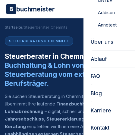
DATEV
buchmeister
B
Addison
Annotext
Startseite
/
Steuerberater Chemnitz
Über uns
STEUERBERATUNG CHEMNITZ
Steuerberater in Chemnitz gesucht?
Ablauf
Buchhaltung & Lohn von uns.
Steuerberatung vom externen
FAQ
Berufsträger.
Blog
Sie suchen Steuerberatung in Chemnitz? Buchmeister
übernimmt Ihre laufende
Finanzbuchhaltung
und
Karriere
Lohnabrechnung
– digital, schnell und zu fairen Preisen. Für
Jahresabschluss
,
Steuererklärung
und
steuerliche
Beratung
empfehlen wir Ihnen eine Auswahl an
Kontakt
unabhängigen externen Steuerberatern
, mit denen wir