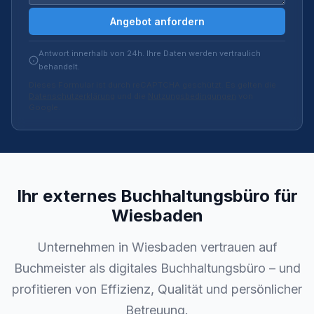
Angebot anfordern
Antwort innerhalb von 24h. Ihre Daten werden vertraulich
behandelt.
Dieses Formular ist durch reCAPTCHA geschützt. Es gelten die
Datenschutzerklärung
und die
Nutzungsbedingungen
von
Google.
Ihr externes Buchhaltungsbüro für
Wiesbaden
Unternehmen in Wiesbaden vertrauen auf
Buchmeister als digitales Buchhaltungsbüro – und
profitieren von Effizienz, Qualität und persönlicher
Betreuung.