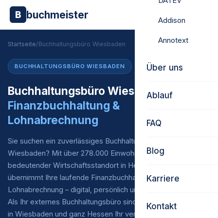
DATEV
buchmeister
B
Addison
Annotext
Startseite
/
Buchhaltungsbüro Wiesbaden
Über uns
BUCHHALTUNGSBÜRO WIESBADEN
Buchhaltungsbüro Wiesbaden –
Ablauf
Finanzbuchhaltung &
Lohnabrechnung
FAQ
Sie suchen ein zuverlässiges Buchhaltungsbüro in
Blog
Wiesbaden? Mit über 278.000 Einwohnern ist Wiesbaden ein
bedeutender Wirtschaftsstandort in Hessen. Buchmeister
übernimmt Ihre laufende Finanzbuchhaltung* und
Karriere
Lohnabrechnung – digital, persönlich und zu fairen Preisen.
Als Ihr externes Buchhaltungsbüro sind wir für Unternehmen
Kontakt
in Wiesbaden und ganz Hessen Ihr verlässlicher Partner.