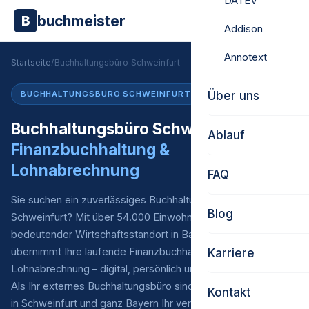
DATEV
buchmeister
B
Addison
Annotext
Startseite
/
Buchhaltungsbüro Schweinfurt
Über uns
BUCHHALTUNGSBÜRO SCHWEINFURT
Buchhaltungsbüro Schweinfurt –
Ablauf
Finanzbuchhaltung &
Lohnabrechnung
FAQ
Sie suchen ein zuverlässiges Buchhaltungsbüro in
Blog
Schweinfurt? Mit über 54.000 Einwohnern ist Schweinfurt ein
bedeutender Wirtschaftsstandort in Bayern. Buchmeister
übernimmt Ihre laufende Finanzbuchhaltung* und
Karriere
Lohnabrechnung – digital, persönlich und zu fairen Preisen.
Als Ihr externes Buchhaltungsbüro sind wir für Unternehmen
Kontakt
in Schweinfurt und ganz Bayern Ihr verlässlicher Partner.