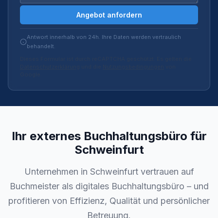
Angebot anfordern
Antwort innerhalb von 24h. Ihre Daten werden vertraulich
behandelt.
Dieses Formular ist durch reCAPTCHA geschützt. Es gelten die
Datenschutzerklärung
und die
Nutzungsbedingungen
von
Google.
Ihr externes Buchhaltungsbüro für
Schweinfurt
Unternehmen in Schweinfurt vertrauen auf
Buchmeister als digitales Buchhaltungsbüro – und
profitieren von Effizienz, Qualität und persönlicher
Betreuung.