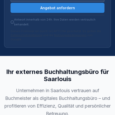
Angebot anfordern
Antwort innerhalb von 24h. Ihre Daten werden vertraulich
behandelt.
Dieses Formular ist durch reCAPTCHA geschützt. Es gelten die
Datenschutzerklärung
und die
Nutzungsbedingungen
von
Google.
Ihr externes Buchhaltungsbüro für
Saarlouis
Unternehmen in Saarlouis vertrauen auf
Buchmeister als digitales Buchhaltungsbüro – und
profitieren von Effizienz, Qualität und persönlicher
Betreuung.