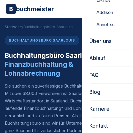
DATEV
buchmeister
B
Addison
Annotext
Startseite
/
Buchhaltungsbüro Saarlouis
Über uns
BUCHHALTUNGSBÜRO SAARLOUIS
Buchhaltungsbüro Saarlouis –
Ablauf
Finanzbuchhaltung &
Lohnabrechnung
FAQ
Sie suchen ein zuverlässiges Buchhaltungsbüro in Saarlouis?
Blog
Mit über 38.000 Einwohnern ist Saarlouis ein bedeutender
Wirtschaftsstandort in Saarland. Buchmeister übernimmt Ihre
laufende Finanzbuchhaltung* und Lohnabrechnung – digital,
Karriere
persönlich und zu fairen Preisen. Als Ihr externes
Buchhaltungsbüro sind wir für Unternehmen in Saarlouis und
Kontakt
ganz Saarland Ihr verlässlicher Partner.