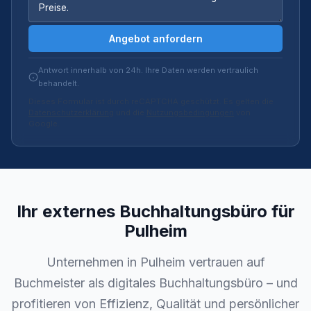
Angebot anfordern
Antwort innerhalb von 24h. Ihre Daten werden vertraulich
behandelt.
Dieses Formular ist durch reCAPTCHA geschützt. Es gelten die
Datenschutzerklärung
und die
Nutzungsbedingungen
von
Google.
Ihr externes Buchhaltungsbüro für
Pulheim
Unternehmen in Pulheim vertrauen auf
Buchmeister als digitales Buchhaltungsbüro – und
profitieren von Effizienz, Qualität und persönlicher