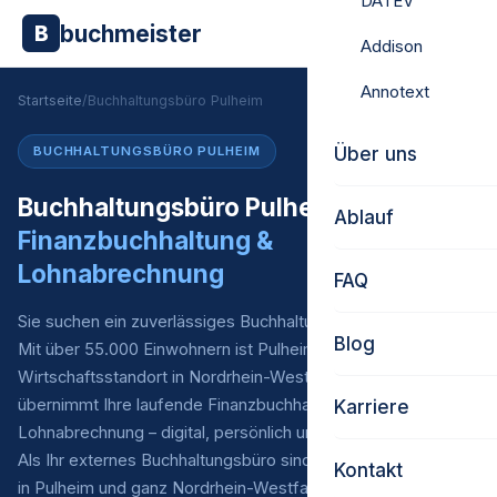
DATEV
buchmeister
B
Addison
Annotext
Startseite
/
Buchhaltungsbüro Pulheim
Über uns
BUCHHALTUNGSBÜRO PULHEIM
Buchhaltungsbüro Pulheim –
Ablauf
Finanzbuchhaltung &
Lohnabrechnung
FAQ
Sie suchen ein zuverlässiges Buchhaltungsbüro in Pulheim?
Blog
Mit über 55.000 Einwohnern ist Pulheim ein bedeutender
Wirtschaftsstandort in Nordrhein-Westfalen. Buchmeister
übernimmt Ihre laufende Finanzbuchhaltung* und
Karriere
Lohnabrechnung – digital, persönlich und zu fairen Preisen.
Als Ihr externes Buchhaltungsbüro sind wir für Unternehmen
Kontakt
in Pulheim und ganz Nordrhein-Westfalen Ihr verlässlicher