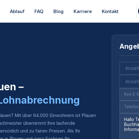
s
Ablauf
FAQ
Blog
Karriere
Kontakt
Angeb
uen –
 Lohnabrechnung
lauen? Mit über 64.000 Einwohnern ist Plauen
uchmeister übernimmt Ihre laufende
rsönlich und zu fairen Preisen. Als Ihr
n in Plauen und ganz Sachsen Ihr