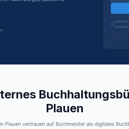
Antwort 
behandel
ng.
Dieses For
Datenschut
xternes Buchhaltungsbü
Plauen
n Plauen vertrauen auf Buchmeister als digitales Buch