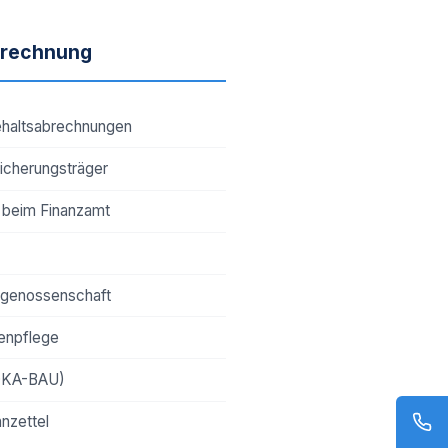
brechnung
ehaltsabrechnungen
icherungsträger
 beim Finanzamt
sgenossenschaft
enpflege
OKA-BAU)
hnzettel