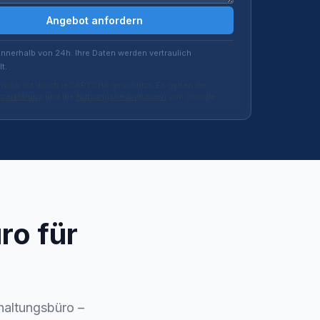
Angebot anfordern
innerhalb von 24h. Ihre Daten werden vertraulich
t.
mular ist durch reCAPTCHA geschützt. Es gelten die
zerklärung
und die
Nutzungsbedingungen
von Google.
ro für
haltungsbüro –