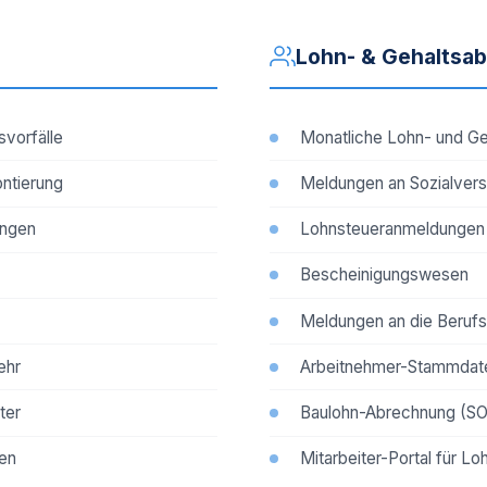
Lohn- & Gehaltsa
vorfälle
Monatliche Lohn- und G
ontierung
Meldungen an Sozialvers
ungen
Lohnsteueranmeldungen
Bescheinigungswesen
Meldungen an die Beruf
ehr
Arbeitnehmer-Stammdat
ter
Baulohn-Abrechnung (S
ten
Mitarbeiter-Portal für Lo