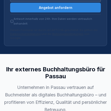
Angebot anfordern
Antwort innerhalb von 24h. Ihre Daten werden vertraulich
behandelt.
Dieses Formular ist durch reCAPTCHA geschützt. Es gelten die
Datenschutzerklärung
und die
Nutzungsbedingungen
von
Google.
Ihr externes Buchhaltungsbüro für
Passau
Unternehmen in Passau vertrauen auf
Buchmeister als digitales Buchhaltungsbüro – und
profitieren von Effizienz, Qualität und persönlicher
Betreuung.