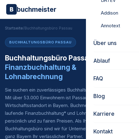
DATEV
buchmeister
B
Addison
Annotext
Startseite
/
Buchhaltungsbüro Passau
Über uns
BUCHHALTUNGSBÜRO PASSAU
Buchhaltungsbüro Passau –
Ablauf
Finanzbuchhaltung &
Lohnabrechnung
FAQ
Sie suchen ein zuverlässiges Buchhaltungsbüro in Passau?
Blog
Mit über 53.000 Einwohnern ist Passau ein bedeutender
Wirtschaftsstandort in Bayern. Buchmeister übernimmt Ihre
laufende Finanzbuchhaltung* und Lohnabrechnung – digital,
Karriere
persönlich und zu fairen Preisen. Als Ihr externes
Buchhaltungsbüro sind wir für Unternehmen in Passau und
Kontakt
ganz Bayern Ihr verlässlicher Partner.