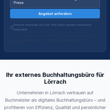
Angebot anfordern
Antwort innerhalb von 24h. Ihre Daten werden vertraulich
behandelt.
Dieses Formular ist durch reCAPTCHA geschützt. Es gelten die
Datenschutzerklärung
und die
Nutzungsbedingungen
von
Google.
Ihr externes Buchhaltungsbüro für
Lörrach
Unternehmen in Lörrach vertrauen auf
Buchmeister als digitales Buchhaltungsbüro – und
profitieren von Effizienz, Qualität und persönlicher