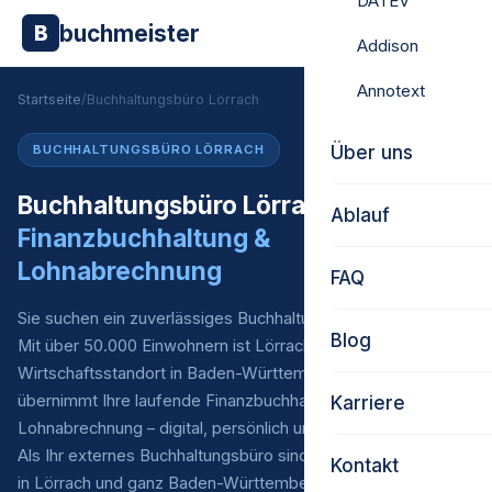
DATEV
buchmeister
B
Addison
Annotext
Startseite
/
Buchhaltungsbüro Lörrach
Über uns
BUCHHALTUNGSBÜRO LÖRRACH
Buchhaltungsbüro Lörrach –
Ablauf
Finanzbuchhaltung &
Lohnabrechnung
FAQ
Sie suchen ein zuverlässiges Buchhaltungsbüro in Lörrach?
Blog
Mit über 50.000 Einwohnern ist Lörrach ein bedeutender
Wirtschaftsstandort in Baden-Württemberg. Buchmeister
übernimmt Ihre laufende Finanzbuchhaltung* und
Karriere
Lohnabrechnung – digital, persönlich und zu fairen Preisen.
Als Ihr externes Buchhaltungsbüro sind wir für Unternehmen
Kontakt
in Lörrach und ganz Baden-Württemberg Ihr verlässlicher