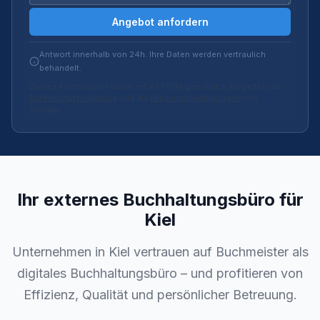
Angebot anfordern
Antwort innerhalb von 24h. Ihre Daten werden vertraulich
behandelt.
Dieses Formular ist durch reCAPTCHA geschützt. Es gelten die
Datenschutzerklärung
und die
Nutzungsbedingungen
von
Google.
Ihr externes Buchhaltungsbüro für
Kiel
Unternehmen in Kiel vertrauen auf Buchmeister als
digitales Buchhaltungsbüro – und profitieren von
Effizienz, Qualität und persönlicher Betreuung.