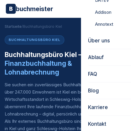
DATEV
buchmeister
B
Addison
Annotext
Startseite
/
Buchhaltungsbüro Kiel
Über uns
BUCHHALTUNGSBÜRO KIEL
Buchhaltungsbüro Kiel –
Ablauf
Finanzbuchhaltung &
Lohnabrechnung
FAQ
Sie suchen ein zuverlässiges Buchhaltungsbüro in Kiel? Mit
Blog
über 247.000 Einwohnern ist Kiel ein bedeutender
Wirtschaftsstandort in Schleswig-Holstein. Buchmeister
übernimmt Ihre laufende Finanzbuchhaltung* und
Karriere
Lohnabrechnung – digital, persönlich und zu fairen Preisen.
Als Ihr externes Buchhaltungsbüro sind wir für Unternehmen
Kontakt
in Kiel und ganz Schleswig-Holstein Ihr verlässlicher Partner.