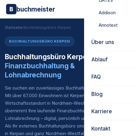
DATEV
buchmeister
B
Addison
Annotext
Startseite
/
Buchhaltungsbüro Kerpen
Über uns
BUCHHALTUNGSBÜRO KERPEN
Buchhaltungsbüro Kerpen –
Ablauf
Finanzbuchhaltung &
Lohnabrechnung
FAQ
Sie suchen ein zuverlässiges Buchhaltungsbüro in Kerpen?
Blog
Mit über 67.000 Einwohnern ist Kerpen ein bedeutender
Wirtschaftsstandort in Nordrhein-Westfalen. Buchmeister
übernimmt Ihre laufende Finanzbuchhaltung* und
Karriere
Lohnabrechnung – digital, persönlich und zu fairen Preisen.
Als Ihr externes Buchhaltungsbüro sind wir für Unternehmen
Kontakt
in Kerpen und ganz Nordrhein-Westfalen Ihr verlässlicher