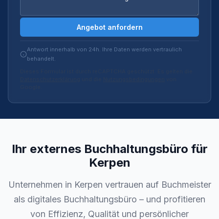
Angebot anfordern
Antwort innerhalb von 24h. Ihre Daten werden vertraulich
behandelt.
Dieses Formular ist durch reCAPTCHA geschützt. Es gelten die
Datenschutzerklärung
und die
Nutzungsbedingungen
von
Google.
Ihr externes Buchhaltungsbüro für
Kerpen
Unternehmen in Kerpen vertrauen auf Buchmeister
als digitales Buchhaltungsbüro – und profitieren
von Effizienz, Qualität und persönlicher