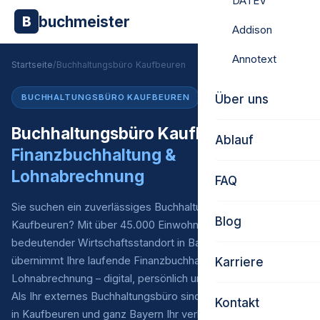
DATEV
buchmeister
B
Addison
Annotext
Startseite
/
Buchhaltungsbüro Kaufbeuren
Über uns
BUCHHALTUNGSBÜRO KAUFBEUREN
Buchhaltungsbüro Kaufbeuren –
Ablauf
Finanzbuchhaltung &
Lohnabrechnung
FAQ
Sie suchen ein zuverlässiges Buchhaltungsbüro in
Blog
Kaufbeuren? Mit über 45.000 Einwohnern ist Kaufbeuren ein
bedeutender Wirtschaftsstandort in Bayern. Buchmeister
übernimmt Ihre laufende Finanzbuchhaltung* und
Karriere
Lohnabrechnung – digital, persönlich und zu fairen Preisen.
Als Ihr externes Buchhaltungsbüro sind wir für Unternehmen
Kontakt
in Kaufbeuren und ganz Bayern Ihr verlässlicher Partner.