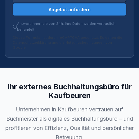
Angebot anfordern
Antwort innerhalb von 24h. Ihre Daten werden vertraulich
behandelt.
Dieses Formular ist durch reCAPTCHA geschützt. Es gelten die
Datenschutzerklärung
und die
Nutzungsbedingungen
von
Google.
Ihr externes Buchhaltungsbüro für
Kaufbeuren
Unternehmen in Kaufbeuren vertrauen auf
Buchmeister als digitales Buchhaltungsbüro – und
profitieren von Effizienz, Qualität und persönlicher
Betreuung.