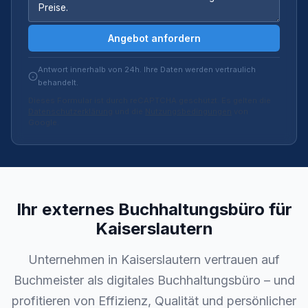
Angebot anfordern
Antwort innerhalb von 24h. Ihre Daten werden vertraulich
behandelt.
Dieses Formular ist durch reCAPTCHA geschützt. Es gelten die
Datenschutzerklärung
und die
Nutzungsbedingungen
von
Google.
Ihr externes Buchhaltungsbüro für
Kaiserslautern
Unternehmen in Kaiserslautern vertrauen auf
Buchmeister als digitales Buchhaltungsbüro – und
profitieren von Effizienz, Qualität und persönlicher