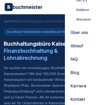
DATEV
buchmeister
B
Addison
Annotext
Startseite
/
Buchhaltungsbüro Kaiserslautern
Über uns
BUCHHALTUNGSBÜRO KAISERSLAUTERN
Buchhaltungsbüro Kaiserslautern –
Ablauf
Finanzbuchhaltung &
Lohnabrechnung
FAQ
Sie suchen ein zuverlässiges Buchhaltungsbüro in
Blog
Kaiserslautern? Mit über 100.000 Einwohnern ist
Kaiserslautern ein bedeutender Wirtschaftsstandort in
Rheinland-Pfalz. Buchmeister übernimmt Ihre laufende
Karriere
Finanzbuchhaltung* und Lohnabrechnung – digital, persönlich
und zu fairen Preisen. Als Ihr externes Buchhaltungsbüro
Kontakt
sind wir für Unternehmen in Kaiserslautern und ganz