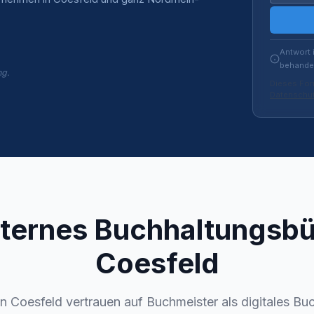
Antwort 
behandel
ng.
Dieses For
Datenschut
xternes Buchhaltungsbü
Coesfeld
n Coesfeld vertrauen auf Buchmeister als digitales Bu