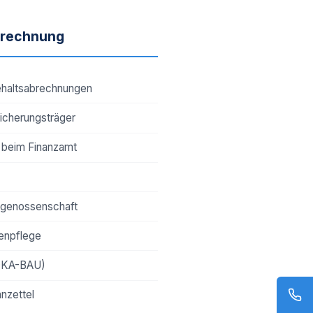
brechnung
ehaltsabrechnungen
icherungsträger
 beim Finanzamt
sgenossenschaft
enpflege
OKA-BAU)
hnzettel