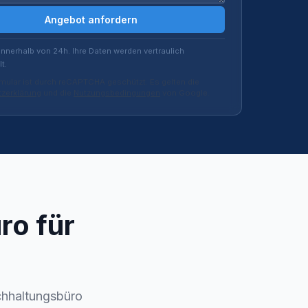
Angebot anfordern
innerhalb von 24h. Ihre Daten werden vertraulich
t.
mular ist durch reCAPTCHA geschützt. Es gelten die
zerklärung
und die
Nutzungsbedingungen
von Google.
ro für
chhaltungsbüro