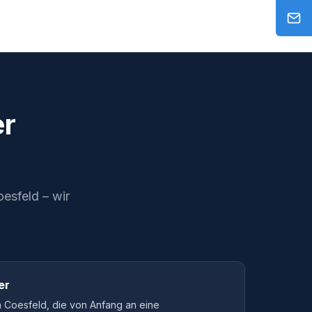
er
oesfeld – wir
er
 Coesfeld, die von Anfang an eine