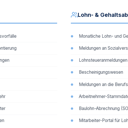
Lohn- & Gehaltsa
vorfälle
Monatliche Lohn- und G
ontierung
Meldungen an Sozialvers
ungen
Lohnsteueranmeldungen
Bescheinigungswesen
Meldungen an die Beruf
ehr
Arbeitnehmer-Stammdat
ter
Baulohn-Abrechnung (S
ten
Mitarbeiter-Portal für Lo