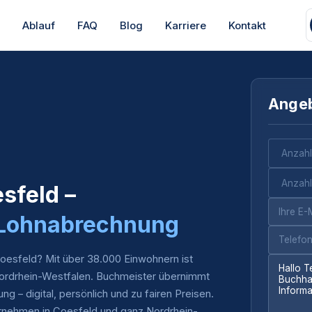
s
Ablauf
FAQ
Blog
Karriere
Kontakt
Angeb
sfeld –
 Lohnabrechnung
Coesfeld? Mit über 38.000 Einwohnern ist
Nordrhein-Westfalen. Buchmeister übernimmt
 – digital, persönlich und zu fairen Preisen.
ternehmen in Coesfeld und ganz Nordrhein-