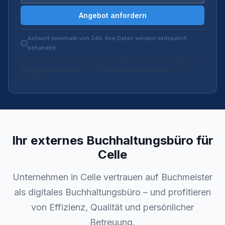
Angebot anfordern
Antwort innerhalb von 24h. Ihre Daten werden vertraulich
behandelt.
Dieses Formular ist durch reCAPTCHA geschützt. Es gelten die
Datenschutzerklärung
und die
Nutzungsbedingungen
von
Google.
Ihr externes Buchhaltungsbüro für
Celle
Unternehmen in Celle vertrauen auf Buchmeister
als digitales Buchhaltungsbüro – und profitieren
von Effizienz, Qualität und persönlicher
Betreuung.