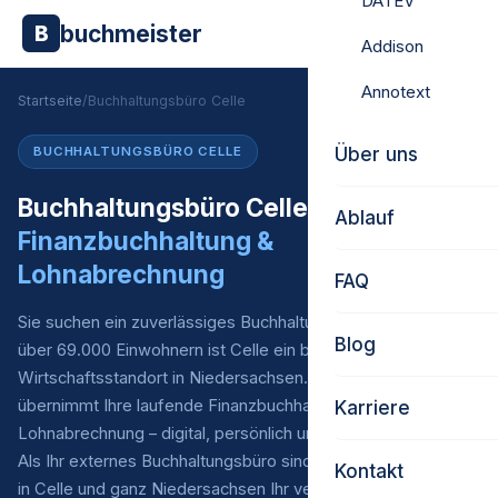
DATEV
buchmeister
B
Addison
Annotext
Startseite
/
Buchhaltungsbüro Celle
Über uns
BUCHHALTUNGSBÜRO CELLE
Buchhaltungsbüro Celle –
Ablauf
Finanzbuchhaltung &
Lohnabrechnung
FAQ
Sie suchen ein zuverlässiges Buchhaltungsbüro in Celle? Mit
Blog
über 69.000 Einwohnern ist Celle ein bedeutender
Wirtschaftsstandort in Niedersachsen. Buchmeister
übernimmt Ihre laufende Finanzbuchhaltung* und
Karriere
Lohnabrechnung – digital, persönlich und zu fairen Preisen.
Als Ihr externes Buchhaltungsbüro sind wir für Unternehmen
Kontakt
in Celle und ganz Niedersachsen Ihr verlässlicher Partner.